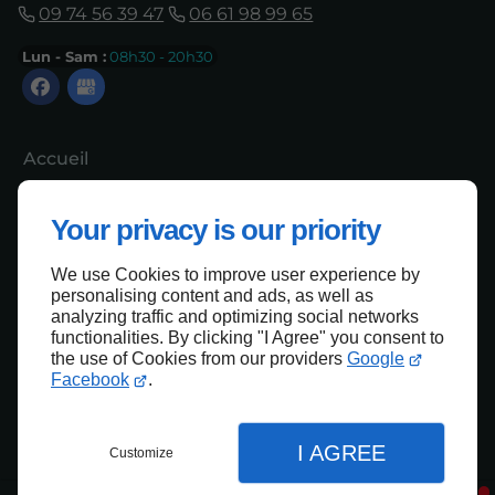
09 74 56 39 47
06 61 98 99 65
Lun - Sam :
08h30 - 20h30
Accueil
Contactez-nous
Your privacy is our priority
Mentions légales
Plan du site
We use Cookies to improve user experience by
personalising content and ads, as well as
analyzing traffic and optimizing social networks
functionalities. By clicking "I Agree" you consent to
Haut de page
the use of Cookies from our providers
Google
Facebook
.
I AGREE
Customize